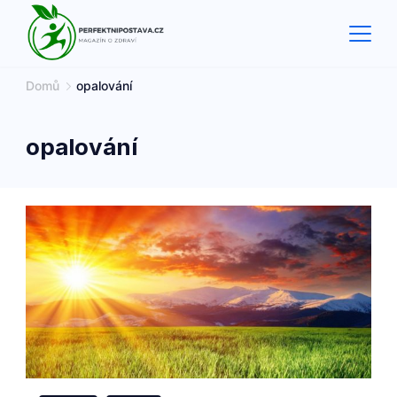
Skip
to
content
Domů
opalování
opalování