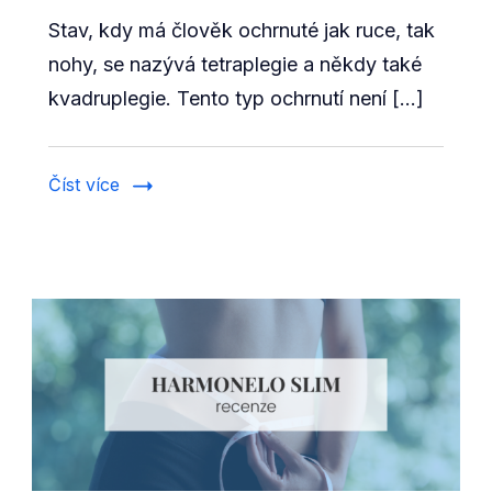
Tetraplegie
Stav, kdy má člověk ochrnuté jak ruce, tak
jako
následek
nohy, se nazývá tetraplegie a někdy také
úrazu
kvadruplegie. Tento typ ochrnutí není […]
Číst více