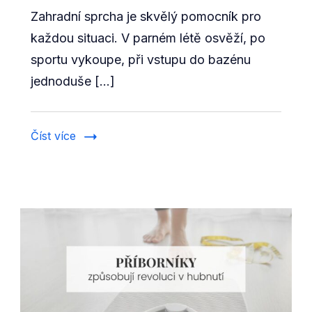
Zahradní sprcha je skvělý pomocník pro
sprcha
jako
každou situaci. V parném létě osvěží, po
součást
sportu vykoupe, při vstupu do bazénu
vaší
jednoduše […]
zdravé
rutiny
Číst více