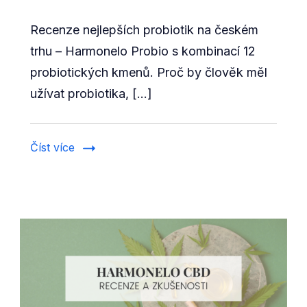
textu
Recenze nejlepších probiotik na českém
s
názvem
trhu – Harmonelo Probio s kombinací 12
[RECENZE]
probiotických kmenů. Proč by člověk měl
Sirup
užívat probiotika, […]
Harmonelo
Probio
500
Číst více
ml
–
nejlepší
probiotika
na
trhu?