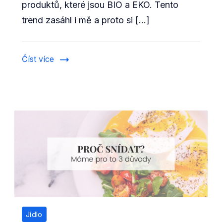
názvem
produktů, které jsou BIO a EKO. Tento
Econea.cz
trend zasáhl i mě a proto si […]
recenze
–
jak
Číst více
proběhlo
testování
eko
produktů?
Jídlo