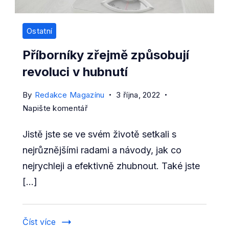
Ostatní
Příborníky zřejmě způsobují
revoluci v hubnutí
By
Redakce Magazínu
3 října, 2022
on
Napište komentář
Příborníky
Jistě jste se ve svém životě setkali s
zřejmě
způsobují
nejrůznějšími radami a návody, jak co
revoluci
nejrychleji a efektivně zhubnout. Také jste
v
[…]
hubnutí
Číst více