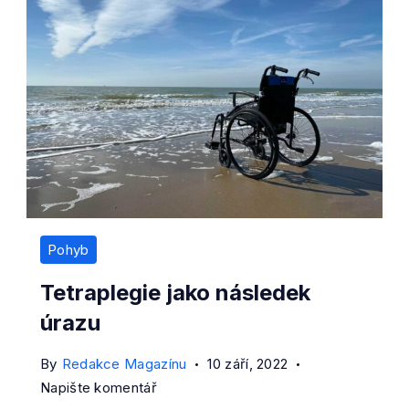
Pohyb
Tetraplegie jako následek
úrazu
By
Redakce Magazínu
10 září, 2022
on
Napište komentář