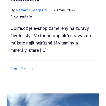
By
Redakce Magazínu
28 září, 2022
u
4 komentáře
textu
Uplife.cz je e-shop zaměřený na zdravý
s
názvem
životní styl. Ve formě doplňků stravy zde
Recenze
můžete najít nejrůznější vitamíny a
Uplife.cz
minerály, které […]
–
nabídka
produktů,
Číst více
zkušenosti
s
nákupem,
doprava
a
hodnocení