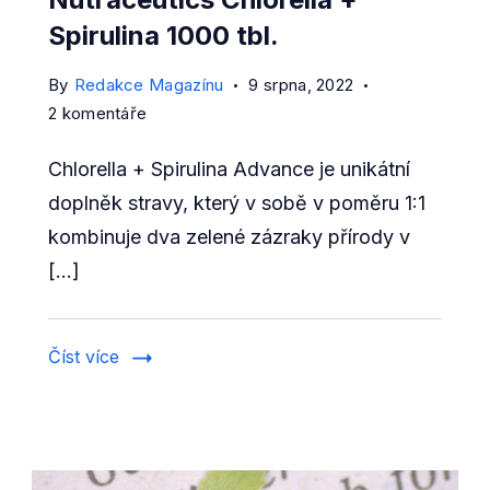
Spirulina 1000 tbl.
By
Redakce Magazínu
9 srpna, 2022
u
2 komentáře
textu
Chlorella + Spirulina Advance je unikátní
s
názvem
doplněk stravy, který v sobě v poměru 1:1
Recenze
kombinuje dva zelené zázraky přírody v
Advance
[…]
Nutraceutics
Chlorella
+
Číst více
Spirulina
1000
tbl.