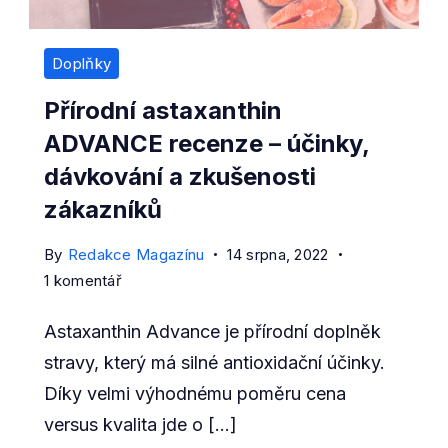
Doplňky
Přírodní astaxanthin
ADVANCE recenze – účinky,
dávkování a zkušenosti
zákazníků
By
Redakce Magazínu
14 srpna, 2022
u
1 komentář
textu
Astaxanthin Advance je přírodní doplněk
s
názvem
stravy, který má silné antioxidační účinky.
Přírodní
Díky velmi výhodnému poměru cena
astaxanthin
versus kvalita jde o […]
ADVANCE