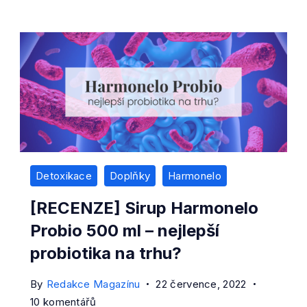
Detoxikace
Doplňky
Harmonelo
[RECENZE] Sirup Harmonelo
Probio 500 ml – nejlepší
probiotika na trhu?
By
Redakce Magazínu
22 července, 2022
u
10 komentářů