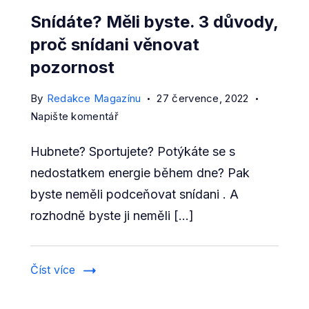
Snídáte? Měli byste. 3 důvody,
proč snídani věnovat
pozornost
By
Redakce Magazínu
27 července, 2022
on
Napište komentář
Snídáte?
Hubnete? Sportujete? Potýkáte se s
Měli
byste.
nedostatkem energie během dne? Pak
3
byste neměli podceňovat snídani . A
důvody,
rozhodně byste ji neměli […]
proč
snídani
věnovat
Číst více
pozornost