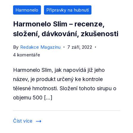
Harmonelo
Přípravky na hubnutí
Harmonelo Slim – recenze,
složení, dávkování, zkušenosti
By
Redakce Magazínu
7 září, 2022
u
4 komentáře
textu
Harmonelo Slim, jak napovídá již jeho
s
názvem
název, je produkt určený ke kontrole
Harmonelo
tělesné hmotnosti. Složení tohoto sirupu o
Slim
objemu 500 […]
–
recenze,
složení,
Číst více
dávkování,
zkušenosti