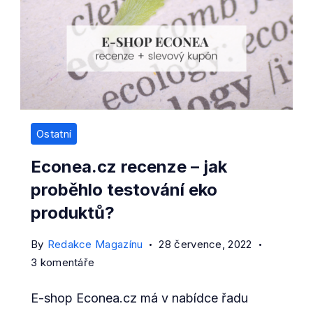
Ostatní
Econea.cz recenze – jak
proběhlo testování eko
produktů?
By
Redakce Magazínu
28 července, 2022
u
3 komentáře
textu
E-shop Econea.cz má v nabídce řadu
s