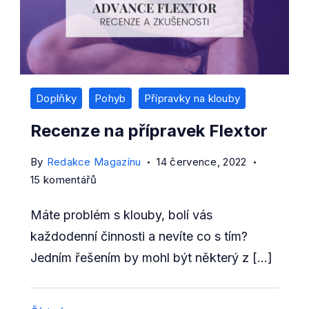
Doplňky
Pohyb
Přípravky na klouby
Recenze na přípravek Flextor
By
Redakce Magazínu
14 července, 2022
u
15 komentářů
textu
Máte problém s klouby, bolí vás
s
názvem
každodenní činnosti a nevíte co s tím?
Recenze
Jedním řešením by mohl být některý z […]
na
přípravek
Flextor