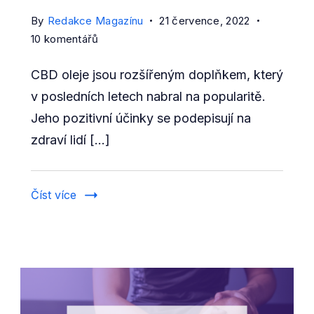
By
Redakce Magazínu
21 července, 2022
u
10 komentářů
textu
CBD oleje jsou rozšířeným doplňkem, který
s
názvem
v posledních letech nabral na popularitě.
[TEN
Jeho pozitivní účinky se podepisují na
NEJLEPŠÍ]
zdraví lidí […]
Srovnání
CBD
olejů
Číst více
podle
účinků