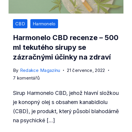
CBD
Harmonelo
Harmonelo CBD recenze – 500
ml tekutého sirupy se
zázračnými účinky na zdraví
By
Redakce Magazínu
21 července, 2022
u
7 komentářů
textu
Sirup Harmonelo CBD, jehož hlavní složkou
s
názvem
je konopný olej s obsahem kanabidiolu
Harmonelo
(CBD), je produkt, který působí blahodárně
CBD
na psychické […]
recenze
–