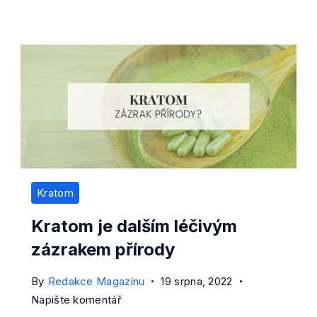
Kratom
Kratom je dalším léčivým
zázrakem přírody
By
Redakce Magazínu
19 srpna, 2022
on
Napište komentář