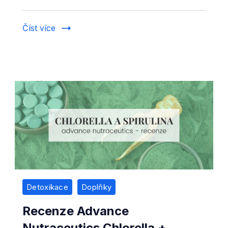
recenze
–
Číst více
účinky,
dávkování
a
zkušenosti
zákazníků
Detoxikace
Doplňky
Recenze Advance
Nutraceutics Chlorella +