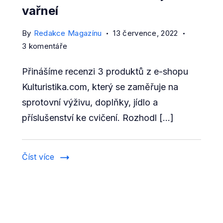
vařneí
By
Redakce Magazínu
13 července, 2022
u
3 komentáře
textu
Přinášíme recenzi 3 produktů z e-shopu
s
názvem
Kulturistika.com, který se zaměřuje na
[RECENZE]
sprotovní výživu, doplňky, jídlo a
Kulturistika.com
příslušenství ke cvičení. Rozhodl […]
–
objednávka
proteinu,
Číst více
arašídového
másla
a
oleje
na