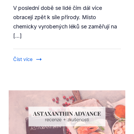
Kratom
V poslední době se lidé čím dál více
je
dalším
obracejí zpět k síle přírody. Místo
léčivým
chemicky vyrobených léků se zaměřují na
zázrakem
[…]
přírody
Číst více