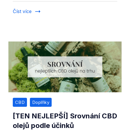
500
Číst více
ml
tekutého
sirupy
se
zázračnými
účinky
na
zdraví
CBD
Doplňky
[TEN NEJLEPŠÍ] Srovnání CBD
olejů podle účinků