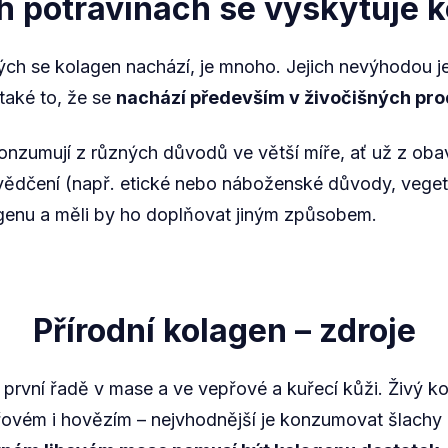
h potravinách se vyskytuje 
rých se kolagen nachází, je mnoho. Jejich nevýhodou j
 také to, že se
nachází především v živočišných pr
ekonzumují z různých důvodů ve větší míře, ať už z oba
ědčení (např. etické nebo náboženské důvody, vegetar
agenu a měli by ho doplňovat jiným způsobem.
Přírodní kolagen – zdroje
 první řadě v mase a ve vepřové a kuřecí kůži. Živý k
řovém i hovězím – nejvhodnější je konzumovat šlachy 