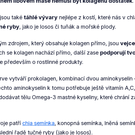
ném libovém mase nemusí být kolagenu dostatek
.
 jsou také
táhlé vývary
nejlépe z kostí, které nás v c
né ryby
, jako je losos či tuňák a mořské plody.
m zdrojem, který obsahuje kolagen přímo, jsou
vejce
ch se kolagen nachází přímo, další zase
podporují tv
e především o rostlinné produkty.
prve vytváří prokolagen, kombinací dvou aminokyselin 
ěchto aminokyselin k tomu potřebuje ještě vitamín A,C
 dodávat tělu Omega-3 mastné kyseliny, které chrání 
oje patří
chia semínka
, konopná semínka, lněná semín
lední řadě tučné ryby (jako je losos).