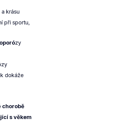
 a krásu
í při sportu,
eoporó
zy
ózy
pak dokáže
ě chorobě
jící s věkem