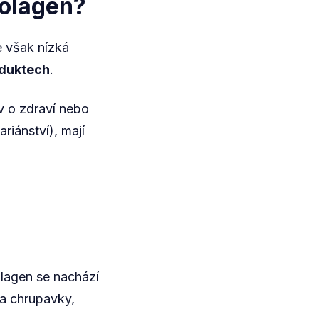
kolagen?
e však nízká
oduktech
.
v o zdraví nebo
iánství), mají
olagen se nachází
a chrupavky,