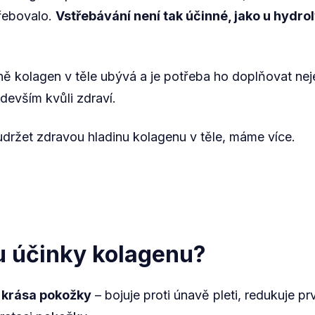
řebovalo.
Vstřebávání není tak účinné, jako u hydr
 kolagen v těle ubývá a je potřeba ho doplňovat neje
devším kvůli zdraví.
držet zdravou hladinu kolagenu v těle, máme více.
u účinky kolagenu?
a krása pokožky
– bojuje proti únavě pleti, redukuje pr