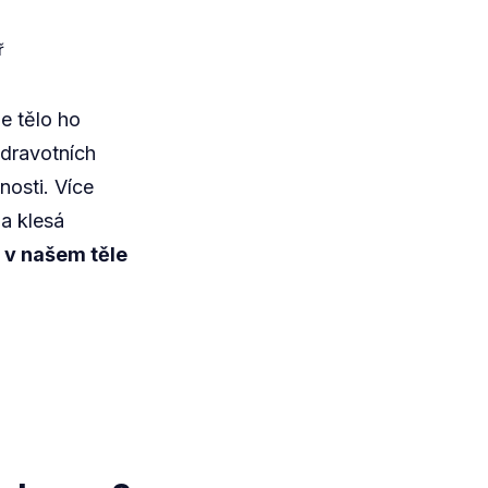
on
ř
Přírodní
kolagen
e tělo ho
v potravinách
zdravotních
–
nosti. Více
jaké
jsou
ba klesá
zdroje
 v našem těle
kolagenu?