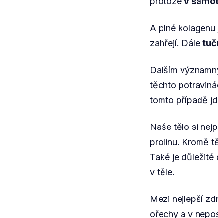
protože
v samot
A plné kolagenu
zahřejí. Dále
tuč
Dalším významný
těchto potraviná
tomto případě jd
Naše tělo si nej
prolinu. Kromě t
Také je důležité
v těle.
Mezi nejlepší zdr
ořechy a v nepos