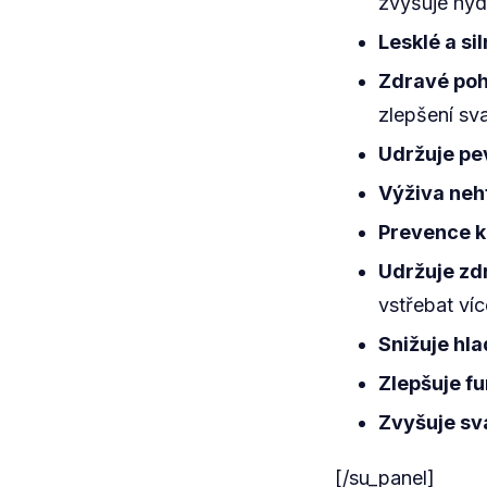
zvyšuje hyd
Lesklé a si
Zdravé poh
zlepšení sv
Udržuje pev
Výživa neht
Prevence k
Udržuje zd
vstřebat víc
Snižuje hla
Zlepšuje f
Zvyšuje sva
[/su_panel]