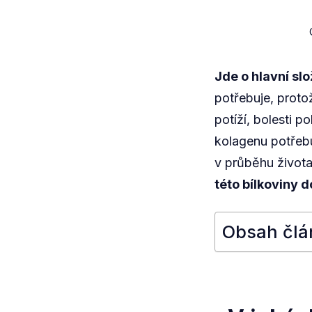
Jde o hlavní slo
potřebuje, prot
potíží, bolesti p
kolagenu potřebuj
v průběhu život
této bílkoviny 
Obsah člá