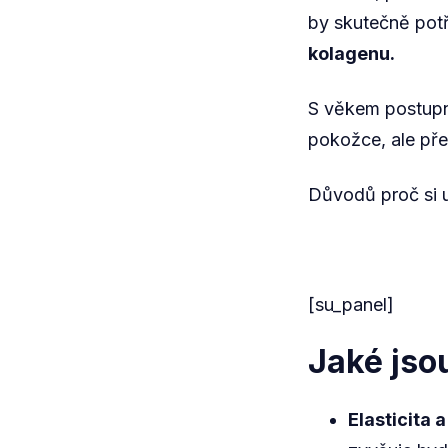
by skutečně pot
kolagenu.
S věkem postupně
pokožce, ale pře
Důvodů proč si u
[su_panel]
Jaké jso
Elasticita 