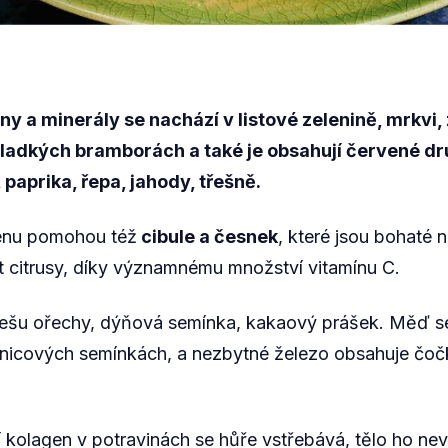
y a minerály se nachází v listové zelenině, mrkvi, 
sladkých bramborách a také je obsahují červené dr
 paprika, řepa, jahody, třešně.
enu pomohou též
cibule a česnek
, které jsou bohaté 
t citrusy, díky významnému množství vitamínu C.
ešu ořechy, dýňová semínka, kakaový prášek. Měď s
čnicových semínkách, a nezbytné železo obsahuje čoč
 kolagen v potravinách se hůře vstřebává, tělo ho nevyu