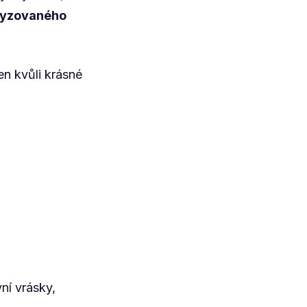
olyzovaného
n kvůli krásné
vní vrásky,