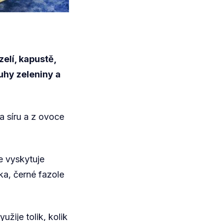
zelí, kapustě,
uhy zeleniny a
na síru a z ovoce
e vyskytuje
ka, černé fazole
žije tolik, kolik