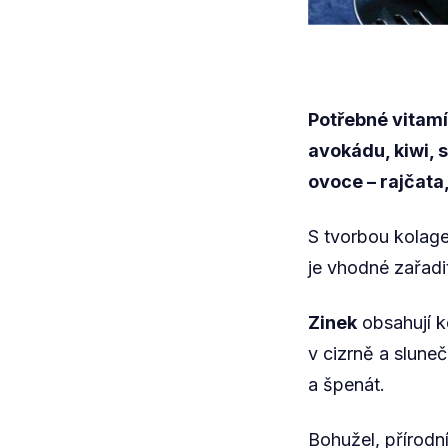
Potřebné vitamín
avokádu, kiwi, 
ovoce – rajčata,
S tvorbou kolag
je vhodné zařadi
Zinek
obsahují k
v cizrně a slune
a špenát.
Bohužel, přírodní