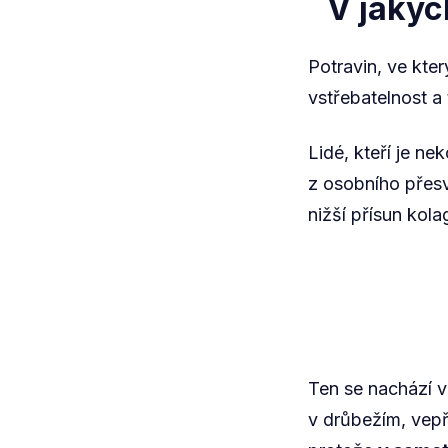
V jakýc
Potravin, ve kte
vstřebatelnost a
Lidé, kteří je n
z osobního přesv
nižší přísun kol
Ten se nachází v
v drůbežím, vep