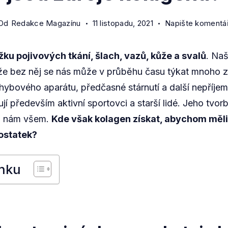
Od
Redakce Magazínu
11 listopadu, 2021
Napište komentá
žku pojivových tkání, šlach, vazů, kůže a svalů
. Naš
ože bez něj se nás může v průběhu času týkat mnoho 
ohybového aparátu, předčasné stárnutí a další nepříjem
í především aktivní sportovci a starší lidé. Jeho tvor
a nám všem.
Kde však kolagen získat, abychom měli
dostatek?
nku