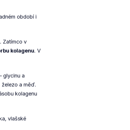
hladném období i
. Zatímco v
orbu kolagenu
. V
– glycinu a
, železo a měď.
zásobu kolagenu
ka, vlašské