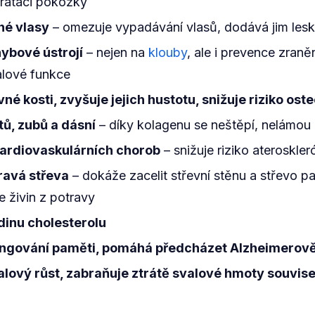
rataci pokožky
lné vlasy
– omezuje vypadávání vlasů, dodává jim lesk
ybové ústrojí
– nejen na
klouby
, ale i prevence zraněn
alové funkce
né kosti, zvyšuje jejich hustotu, snižuje riziko ost
ů, zubů a dásní
– díky kolagenu se neštěpí, nelámou
ardiovaskulárních chorob
– snižuje riziko ateroskler
ravá střeva
– dokáže zacelit střevní stěnu a střevo 
e živin z potravy
dinu cholesterolu
ungování paměti, pomáhá předcházet Alzheimerov
lový růst, zabraňuje ztrátě svalové hmoty souvise