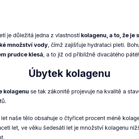
etí je důležitá jedna z vlastností
kolagenu, a to, že je
ké množství vody
, čímž zajišťuje hydrataci pleti. Bo
em prudce klesá
, a to již od přibližně dvacátého páté
Úbytek kolagenu
e kolagenu
se tak zákonitě projevuje na kvalitě a sta
tů.
i let naše tělo obsahuje o čtyřicet procent méně kola
ceti let, ve věku šedesáti let je množství kolagenu ni
t.