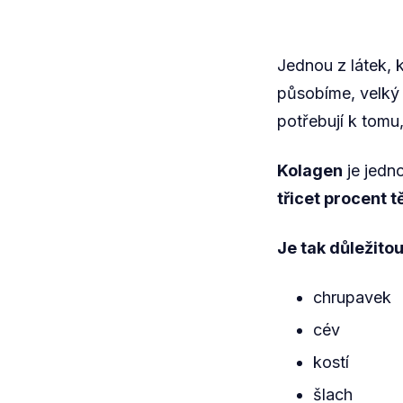
Jednou z látek, 
působíme, velký v
potřebují k tomu
Kolagen
je jedno
třicet procent t
Je tak důležito
chrupavek
cév
kostí
šlach