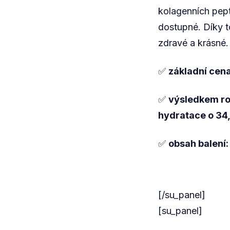
kolagenních pept
dostupné. Díky t
zdravé a krásné.
✅
základní cen
✅
výsledkem roz
hydratace o 34
✅
obsah balení
[/su_panel]
[su_panel]