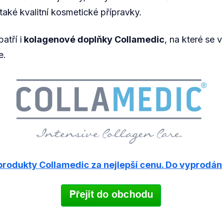
také kvalitní kosmetické přípravky.
atří i
kolagenové doplňky Collamedic
, na které se v
e.
produkty Collamedic za nejlepší cenu. Do vyprodán