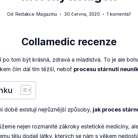
u
Od
Redakce Magazínu
30 června, 2020
1 komentář
tex
s
ná
Collamedic recenze
Col
rec
 po tom být krásná, zdravá a mladistvá. To je ale boh
bio
ěkem čím dál tím těžší, neboť
procesu stárnutí neuni
mo
kol
nku
 době existují nejrůznější způsoby,
jak proces stárn
žeme nejen rozmanité zákroky estetické medicíny, al
šemu tělu dodají látky, kterých se nám s věkem nedostá