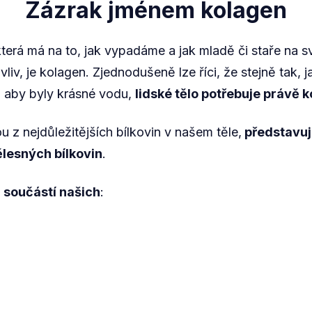
Zázrak jménem kolagen
která má na to, jak vypadáme a jak mladě či staře na s
liv, je kolagen. Zjednodušeně lze říci, že stejně tak, 
, aby byly krásné vodu,
lidské tělo potřebuje právě 
u z nejdůležitějších bílkovin v našem těle,
představuje
ělesných bílkovin
.
u součástí našich
: