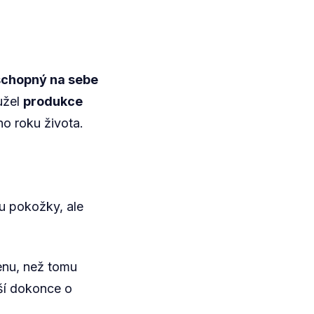
 schopný na sebe
hužel
produkce
ho roku života.
vu pokožky, ale
genu, než tomu
žší dokonce o