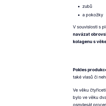
zubů
a pokožky
V souvislosti s pl
navázat obrovs
kolagenu s věk
Pokles produkc
také vlasů či neh
Ve věku čtyřicet
bylo ve věku dva
osmdesát procen