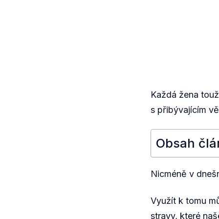
Každá žena touží
s přibývajícím v
Obsah člá
Nicméně v dnešní
Využít k tomu mů
stravy, které na