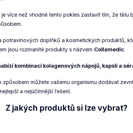
je více než vhodné tento pokles zastavit tím, že těl
způsobem.
da potravinových doplňků a kosmetických produktů, kt
adem jsou rozmanité produkty s názvem
Collamedic
.
abízí kombinaci kolagenových nápojů, kapslí a sér
to způsobem můžete vašemu organismu dodávat zevnit
ejlepší a nejúčinnější řešení.
Z jakých produktů si lze vybrat?