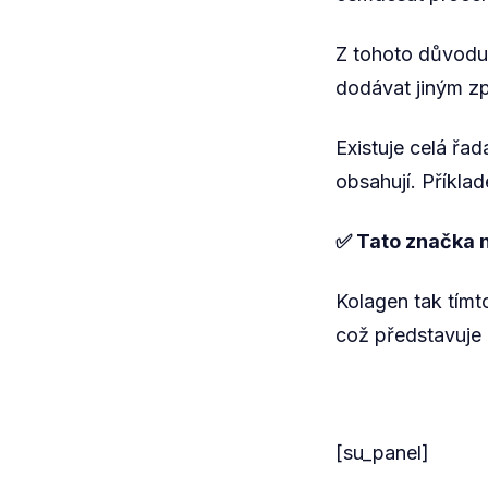
Z tohoto důvodu 
dodávat jiným 
Existuje celá řa
obsahují. Příkl
✅ Tato značka n
Kolagen tak tím
což představuje n
[su_panel]