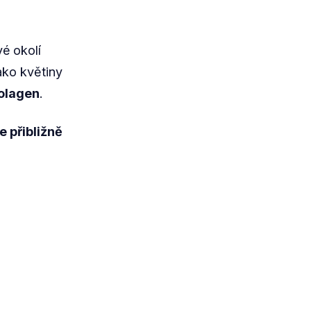
vé okolí
jako květiny
kolagen
.
 přibližně