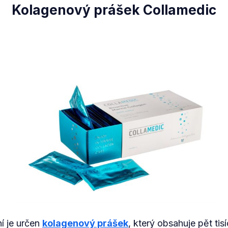
Kolagenový prášek Collamedic
ní je určen
kolagenový prášek
, který obsahuje pět tis