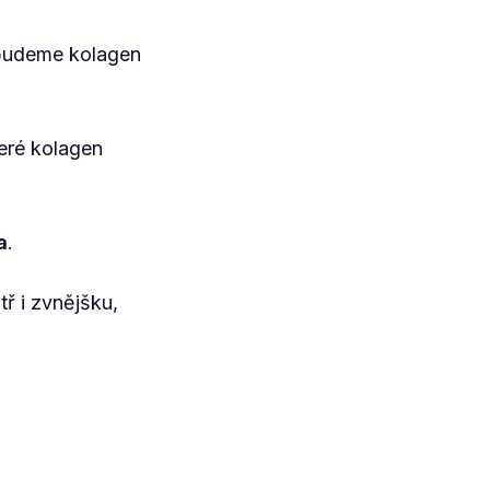
u budeme kolagen
eré kolagen
a
.
ř i zvnějšku,